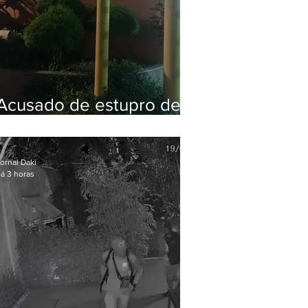
Acusado de estupro de
vulnerável é preso em
Maricá
ornal Daki
á 3 horas