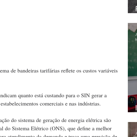
J
h
ma de bandeiras tarifárias reflete os custos variáveis 
indicam quanto está custando para o SIN gerar a 
 estabelecimentos comerciais e nas indústrias.
ção do sistema de geração de energia elétrica são 
al do Sistema Elétrico (ONS), que define a melhor 
J
para atendimento da demanda e traça uma previsão de 