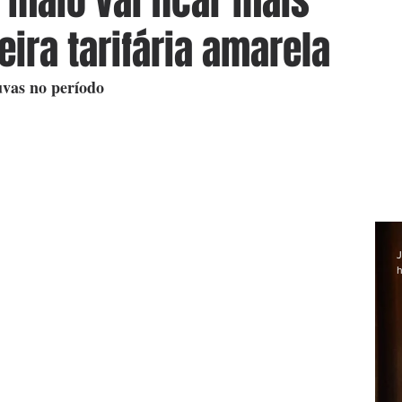
 maio vai ficar mais
ira tarifária amarela
uvas no período
J
h