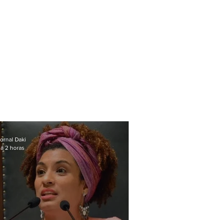
ornal Daki
á 2 horas