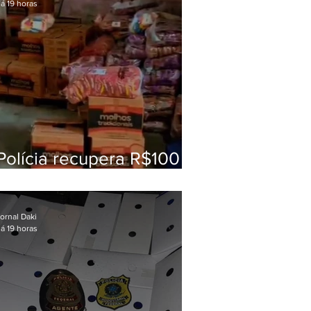
á 19 horas
Polícia recupera R$100
mil em carga roubada na
Baixada Fluminense
ornal Daki
á 19 horas