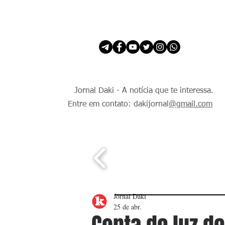
INÍCIO
É Daki. E de todo Mundo.
Jornal Daki - A notícia que te interessa.
Entre em contato: dakijornal
@gmail.com
Jornal Daki
25 de abr.