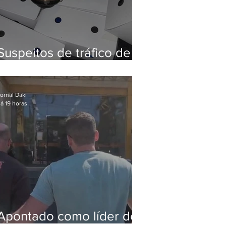
Suspeitos de tráfico de
animais silvestres são
presos com 50 aves
ornal Daki
á 19 horas
Apontado como líder de