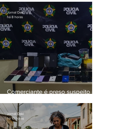
aposentados é preso
Jornal Daki
há 8 horas
Comerciante é preso suspeito de
manter celulares roubados em
loja
Jornal Daki
há 10 horas