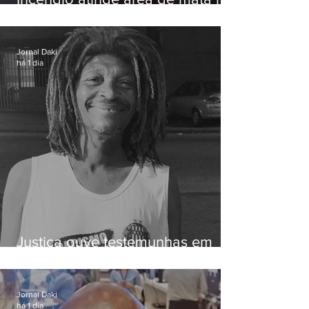
Serra do Vulcão, em Nova
Iguaçu
Jornal Daki
há 1 dia
Justiça ouve testemunhas em
caso de homem morto por
dívida de R$ 25
Jornal Daki
há 1 dia