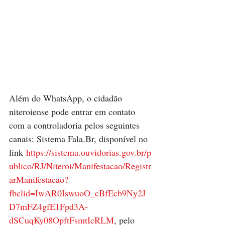
Além do WhatsApp, o cidadão 
niteroiense pode entrar em contato 
com a controladoria pelos seguintes 
canais: Sistema Fala.Br, disponível no 
link 
https://sistema.ouvidorias.gov.br/p
ublico/RJ/Niteroi/Manifestacao/Registr
arManifestacao?
fbclid=IwAR0IswuoO_cBfEcb9Ny2J
D7mFZ4gfE1Fpd3A-
dSCuqKy08OpftFsmtIcRLM
, pelo 