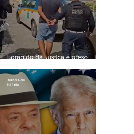
Foragido da Justiça é preso
durante abordagem da PM na
RJ-106, em Maricá
Jornal Daki
há 1 dia