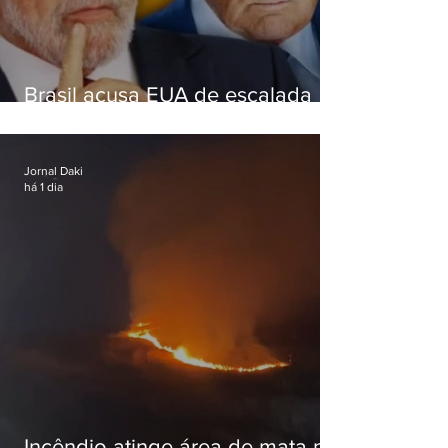
Brasil acusa EUA de escalada
hostil após revogar visto de
embaixadora
Jornal Daki
há 1 dia
Incêndio atinge área de mata na