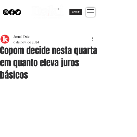
APOIE
Jornal Daki
6 de nov. de 2024
Copom decide nesta quarta
em quanto eleva juros
básicos