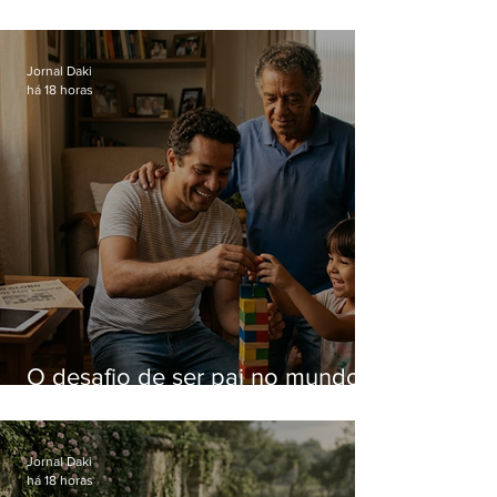
computadores furtados do
Hospital do Andaraí
Jornal Daki
há 18 horas
O desafio de ser pai no mundo
atual
Jornal Daki
há 18 horas