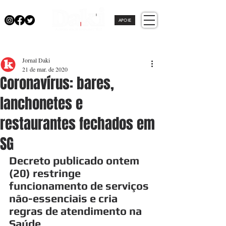
APOIE
Jornal Daki
21 de mar. de 2020
Coronavírus: bares,
lanchonetes e
restaurantes fechados em
SG
Decreto publicado ontem 
(20) restringe 
funcionamento de serviços 
não-essenciais e cria 
regras de atendimento na 
Saúde