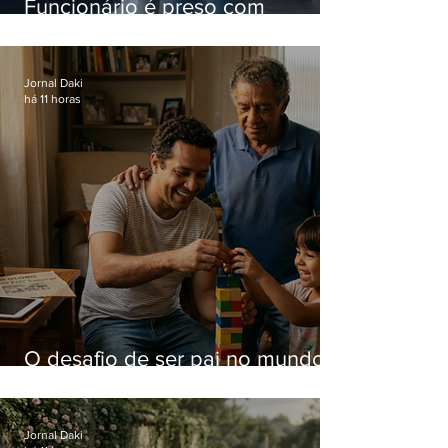
Funcionário é preso com
computadores furtados do
Hospital do Andaraí
Jornal Daki
há 11 horas
O desafio de ser pai no mundo
atual
Jornal Daki