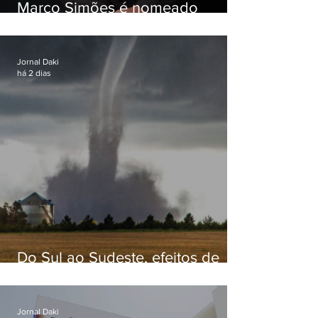
Marco Simões é nomeado
secretário de Estado de Governo
Jornal Daki
há 2 dias
Do Sul ao Sudeste, efeitos de
ciclone-bomba causam
apreensão na população
Jornal Daki