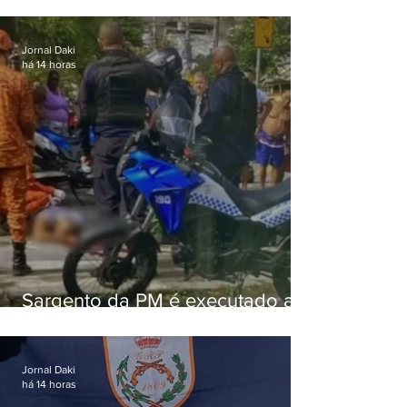
Jornal Daki
há 14 horas
Sargento da PM é executado a
tiros enquanto estava de folga
em Vaz Lobo
Jornal Daki
há 14 horas