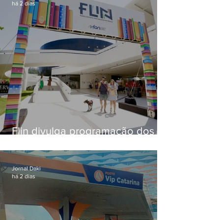
há 2 dias
Flin divulga programação dos
dois primeiros dias; evento
começa na próxima quinta (13)
em Niterói
Jornal Daki
há 2 dias