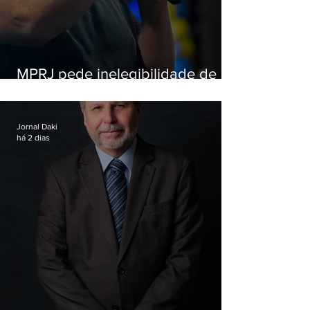
MPRJ pede inelegibilidade de
Garotinho
Jornal Daki
há 2 dias