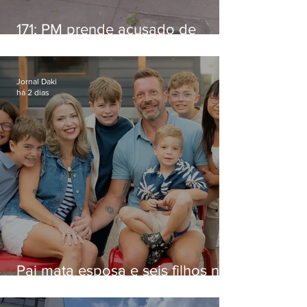
171: PM prende acusado de
estelionato em restaurante de
Niterói
Jornal Daki
há 2 dias
Pai mata esposa e seis filhos nos
EUA e não terá funeral