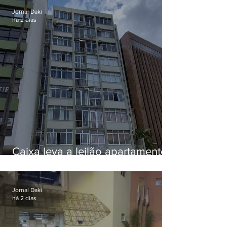
Jornal Daki
há 2 dias
Caixa leva a leilão apartamento
de Eduardo Bolsonaro em
Botafogo
Jornal Daki
há 2 dias