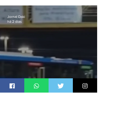
celular no Méier acumula 37
passagens
Jornal Daki
há 2 dias
Ônibus são usados como
barricadas durante operação na
Gardênia Azul