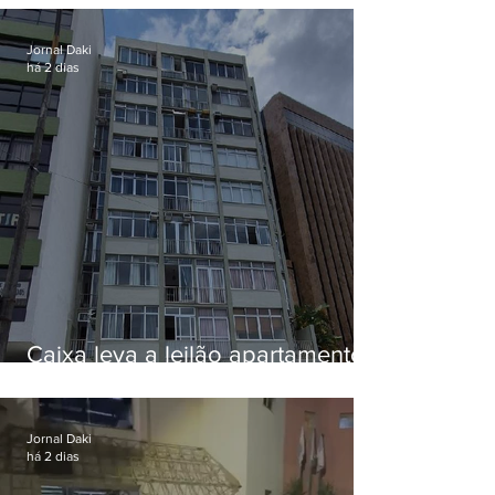
Jornal Daki
há 2 dias
Caixa leva a leilão apartamento
de Eduardo Bolsonaro em
Botafogo
Jornal Daki
há 2 dias