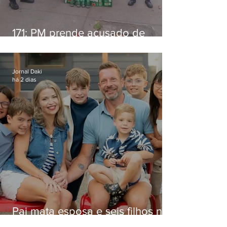
171: PM prende acusado de
estelionato em restaurante de
Niterói
Jornal Daki
há 2 dias
Pai mata esposa e seis filhos nos
EUA e não terá funeral