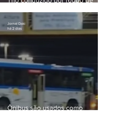
Trio conduzido por roubo de
celular no Méier acumula 37
passagens
Jornal Daki
há 2 dias
Ônibus são usados como
barricadas durante operação na
Gardênia Azul