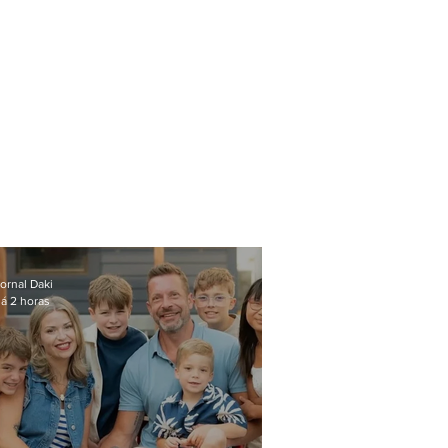
ornal Daki
á 2 horas