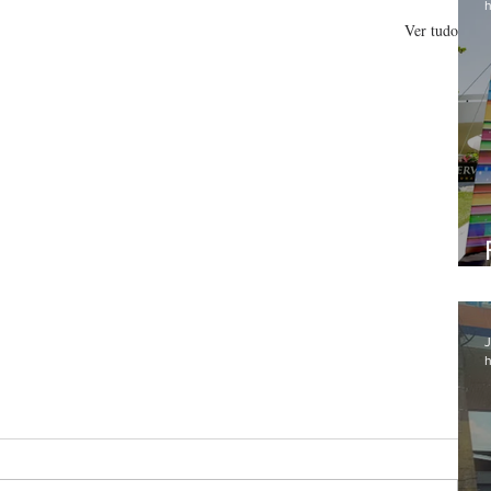
h
Ver tudo
J
h