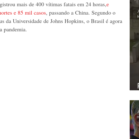
egistrou mais de 400 vítimas fatais em 24 horas,
e 
ortes e 85 mil casos
, passando a China. Segundo o 
J
h
us da Universidade de Johns Hopkins, o Brasil é agora 
na pandemia.
J
h