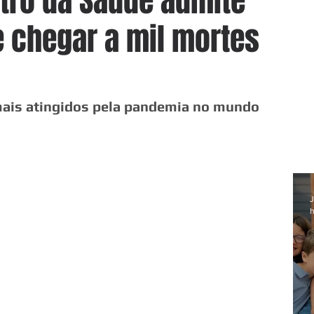
stro da Saúde admite
e chegar a mil mortes
 mais atingidos pela pandemia no mundo
J
h