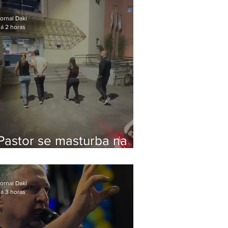
Bolsonaro em Botafogo
ornal Daki
á 2 horas
Pastor se masturba na
frente de criança e é
preso na Zona Oeste
ornal Daki
á 3 horas