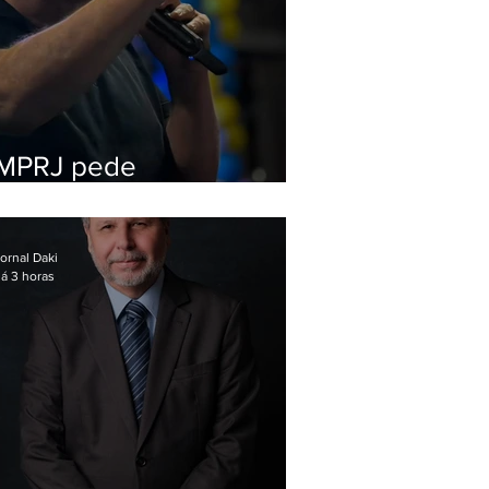
MPRJ pede
inelegibilidade de
Garotinho
ornal Daki
á 3 horas