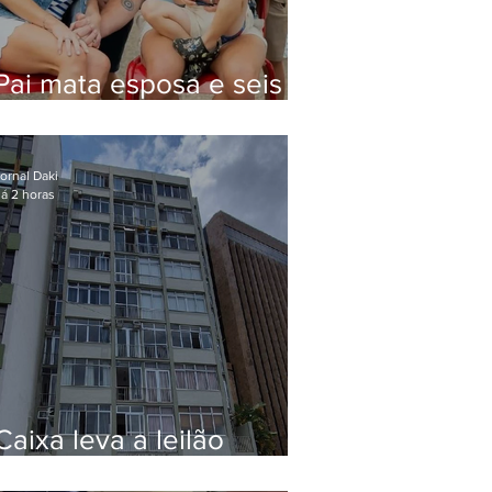
Pai mata esposa e seis
filhos nos EUA e não terá
funeral
ornal Daki
á 2 horas
Caixa leva a leilão
apartamento de Eduardo