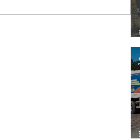
s EUA
J
h