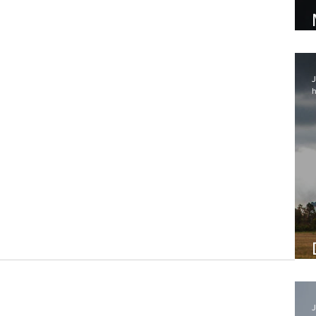
J
h
J