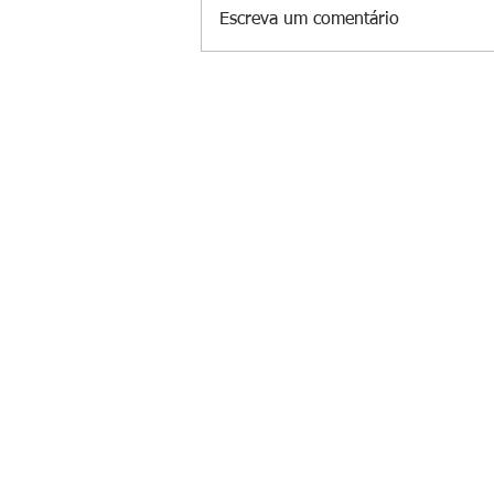
Escreva um comentário
Pai mata esposa e seis filhos no
e não terá funeral