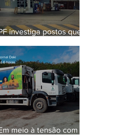
PF investiga postos que
usaram licença falsa com
assinatura de secretário
morto em 2020
ornal Daki
á 6 horas
Em meio à tensão com