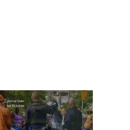
contrato chega a R$ 90
milhões
Jornal Daki
há 10 horas