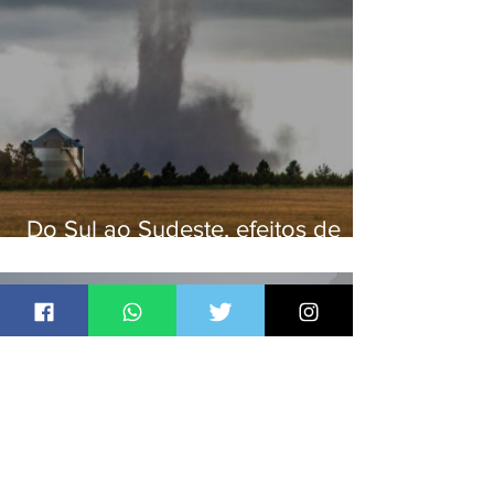
Do Sul ao Sudeste, efeitos de
ciclone-bomba causam
apreensão na população
Jornal Daki
há 2 dias