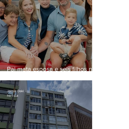
Pai mata esposa e seis filhos nos
EUA e não terá funeral
Jornal Daki
há 1 dia