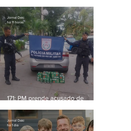
alimentícia em Niterói
Jornal Daki
há 11 horas
171: PM prende acusado de
estelionato em restaurante de
Niterói
Jornal Daki
há 1 dia