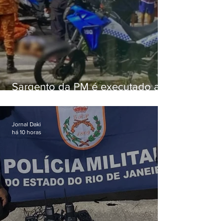
Sargento da PM é executado a
tiros enquanto estava de folga
em Vaz Lobo
Jornal Daki
há 10 horas