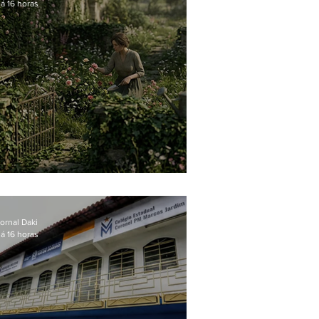
á 16 horas
O jardim que ninguém vê
ornal Daki
á 16 horas