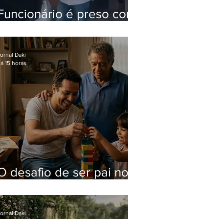
Funcionário é preso com
computadores furtados
do Hospital do Andaraí
ornal Daki
á 15 horas
O desafio de ser pai no
mundo atual
ornal Daki