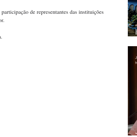
participação de representantes das instituições 
r. 
a.
J
h