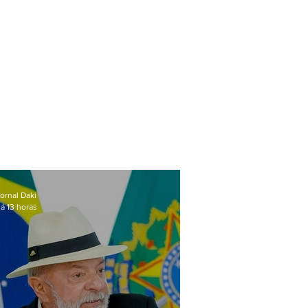
ornal Daki
á 13 horas