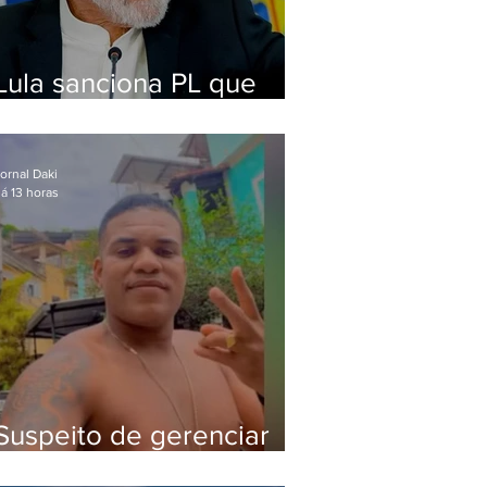
Lula sanciona PL que
amplia pena para crimes
digitais contra crianças
ornal Daki
á 13 horas
Suspeito de gerenciar
tráfico na Lapa é preso