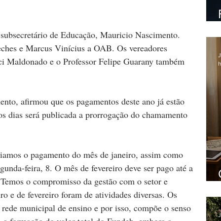
 subsecretário de Educação, Mauricio Nascimento. 
eches e Marcus Vinícius a OAB. Os vereadores 
J
ci Maldonado e o Professor Felipe Guarany também 
h
ento, afirmou que os pagamentos deste ano já estão 
os dias será publicada a prorrogação do chamamento 
iciamos o pagamento do mês de janeiro, assim como 
gunda-feira, 8. O mês de fevereiro deve ser pago até a 
. Temos o compromisso da gestão com o setor e 
o e de fevereiro foram de atividades diversas. Os 
 rede municipal de ensino e por isso, compõe o senso 
J
 a formação do valor total do Fundeb, embora a 