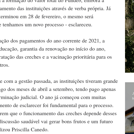
h
amento das instituições através de verba própria. Já 
erminou em 28 de fevereiro, o mesmo será 
ue tenhamos um novo processo - esclareceu.
ação dos pagamentos do ano corrente de 2021, a 
ação, garantia da renovação no início do ano, 
atação das creches e a vacinação prioritária para os 
tros.
 com a gestão passada, as instituições tiveram grande 
ngo dos meses de abril a setembro, tendo pago apenas 
J
rminação judicial. O ano já começou com muitas 
h
mento de esclarecer foi fundamental para o processo. 
erem que o funcionamento das creches depende desses 
discussão saudável vai gerar bons frutos e um futuro 
lizou Priscilla Canedo.