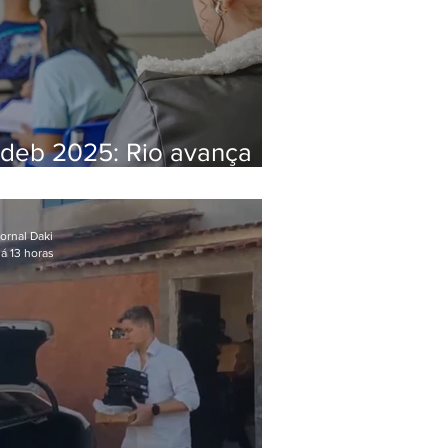
Ideb 2025: Rio avança
nos anos iniciais e fica
acima da média nacional
ornal Daki
á 13 horas