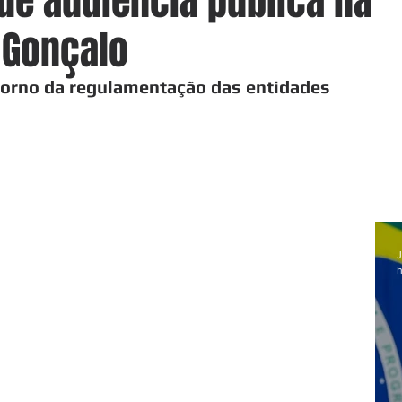
de audiência pública na
 Gonçalo
torno da regulamentação das entidades 
J
h