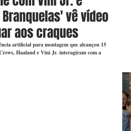
e com Vini Jr. e
 Branquelas' vê vídeo
egar aos craques
gência artificial para montagem que alcançou 15 
 Crews, Haaland e Vini Jr. interagiram com a 
J
h