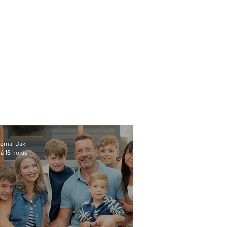
ornal Daki
á 16 horas