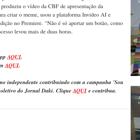
h
á produziu o vídeo da CBF de apresentação da 
ra criar o meme, usou a plataforma Invideo AI e 
 edição no Premiere. “Não é só apertar um botão, como 
ocesso levou mais de duas horas.
pp 
AQUI
.
m 
AQUI
.
ismo independente contribuindo com a campanha 'Sou 
oletivo do Jornal Daki. Clique 
AQUI
 e contribua.
J
h