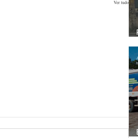
Ver tudo
J
h