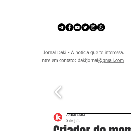
INÍCIO
É Daki. E de todo Mundo.
Jornal Daki - A notícia que te interessa.
Entre em contato: dakijornal
@gmail.com
Jornal Daki
5 de jul.