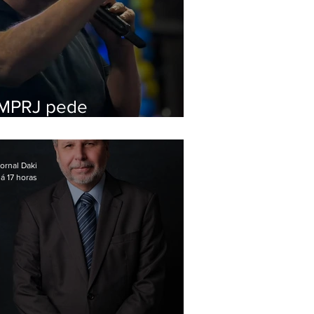
MPRJ pede
inelegibilidade de
Garotinho
ornal Daki
á 17 horas