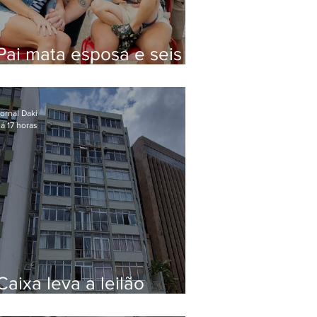
Pai mata esposa e seis
filhos nos EUA e não terá
funeral
ornal Daki
á 17 horas
Caixa leva a leilão
apartamento de Eduardo