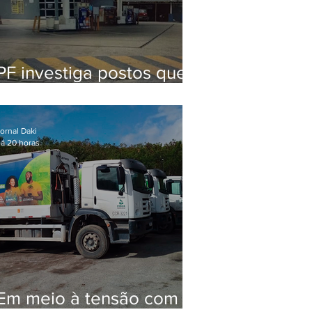
PF investiga postos que
usaram licença falsa com
assinatura de secretário
morto em 2020
ornal Daki
á 20 horas
Em meio à tensão com