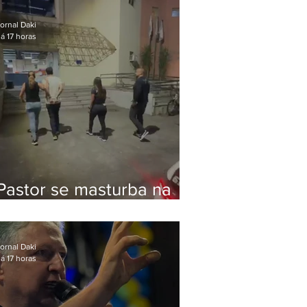
Bolsonaro em Botafogo
ornal Daki
á 17 horas
Pastor se masturba na
frente de criança e é
preso na Zona Oeste
ornal Daki
á 17 horas