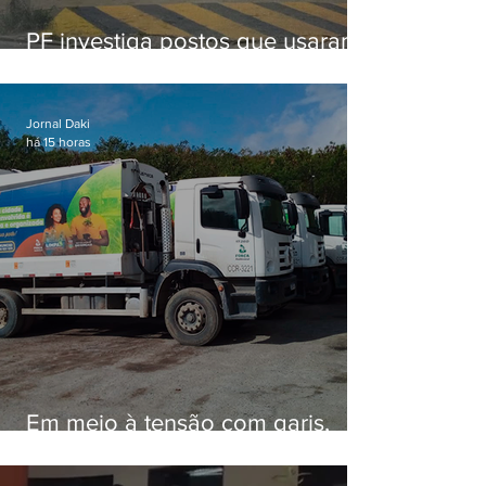
PF investiga postos que usaram
licença falsa com assinatura de
secretário morto em 2020
Jornal Daki
há 15 horas
Em meio à tensão com garis,
Força Ambiental fez aditivo de
26,9% com prefeitura e contrato