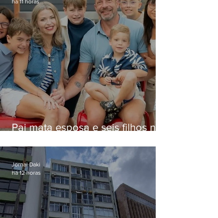
há 11 horas
Pai mata esposa e seis filhos nos
EUA e não terá funeral
Jornal Daki
há 12 horas