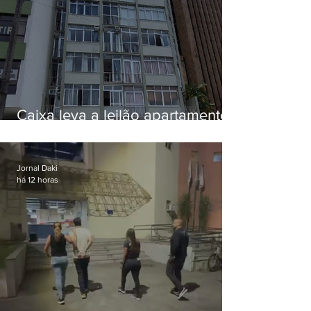
Caixa leva a leilão apartamento
de Eduardo Bolsonaro em
Botafogo
Jornal Daki
há 12 horas