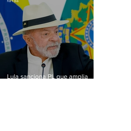
há 1 dia
Lula sanciona PL que amplia
pena para crimes digitais contra
crianças