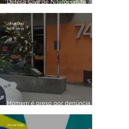
Defesa Civil de Niterói emite
aviso de ventos fortes para esta
sexta-feira (07)
Jornal Daki
há 18 horas
Homem é preso por denúncia
de importunação sexual em
Alcântara
Jornal Daki