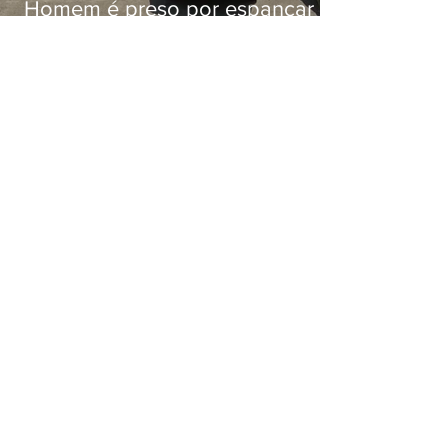
Homem é preso por espancar
companheira até a morte após
tentar abusar sexualmente da
enteada em Japeri