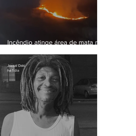
Incêndio atinge área de mata na
Serra do Vulcão, em Nova
Iguaçu
Jornal Daki
há 1 dia