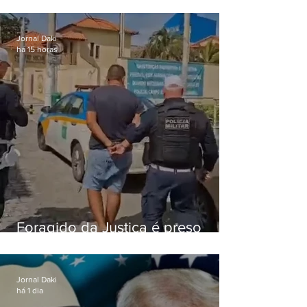
roubo de veículos para financiar
o Comando Vermelho
Jornal Daki
há 15 horas
Foragido da Justiça é preso
durante abordagem da PM na
RJ-106, em Maricá
Jornal Daki
há 1 dia