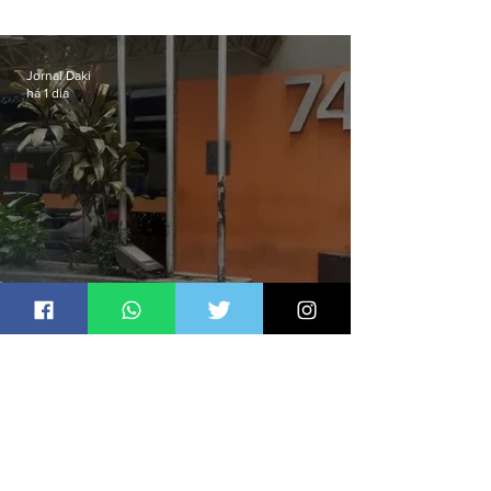
aviso de ventos fortes para esta
sexta-feira (07)
Jornal Daki
há 1 dia
Homem é preso por denúncia
de importunação sexual em
Alcântara
Jornal Daki
há 2 dias