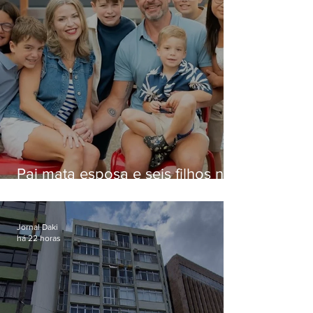
Pai mata esposa e seis filhos nos
EUA e não terá funeral
Jornal Daki
há 22 horas