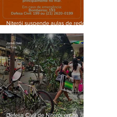
Niterói suspende aulas de rede
municipal por previsão de
ventos fortes nesta sexta (7)
Jornal Daki
há 1 dia
Defesa Civil de Niterói emite