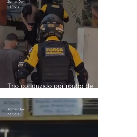
Jornal Daki
há 1 dia
Trio conduzido por roubo de
celular no Méier acumula 37
passagens
Jornal Daki
há 1 dia