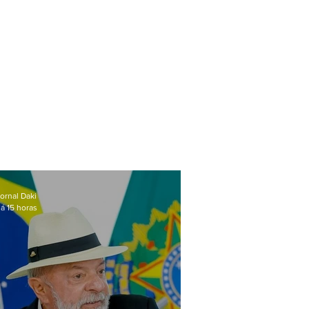
ornal Daki
á 15 horas