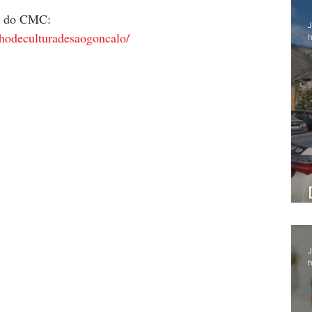
na do CMC: 
J
hodeculturadesaogoncalo/
h
J
h