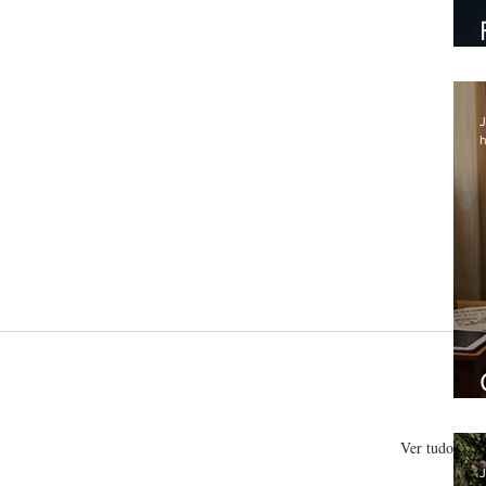
J
h
Ver tudo
J