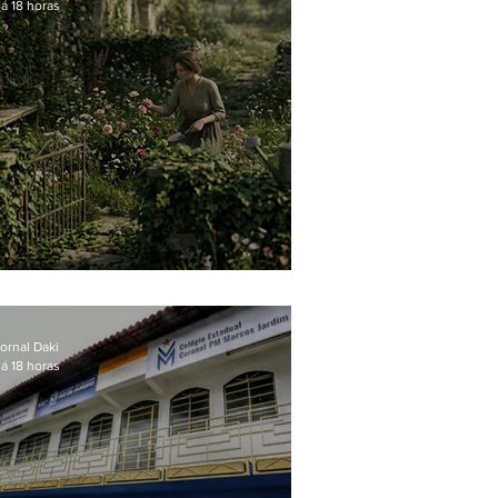
á 18 horas
O jardim que ninguém vê
ornal Daki
á 18 horas