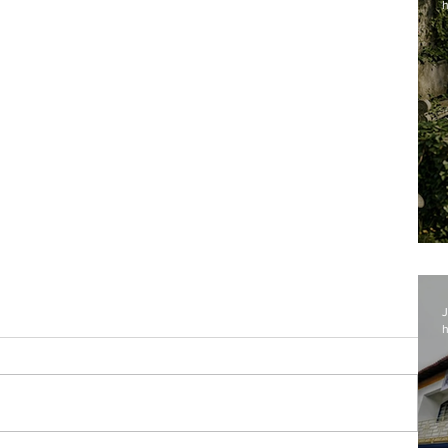
h
J
h