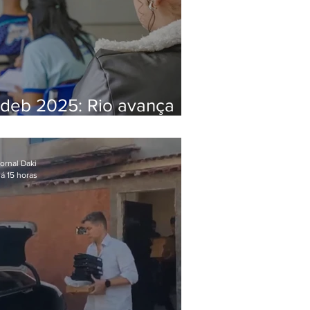
Ideb 2025: Rio avança
nos anos iniciais e fica
acima da média nacional
ornal Daki
á 15 horas