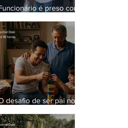
Funcionário é preso com
computadores furtados
do Hospital do Andaraí
ornal Daki
á 18 horas
O desafio de ser pai no
mundo atual
ornal Daki