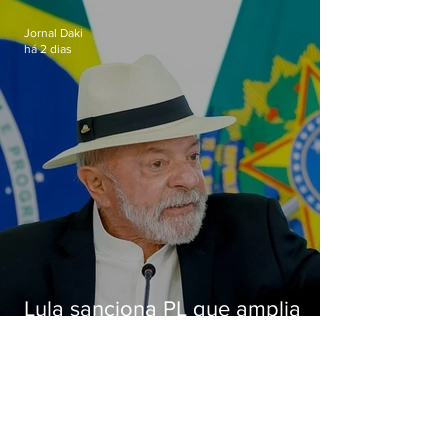
Alcântara
Jornal Daki
há 2 dias
Lula sanciona PL que amplia
pena para crimes digitais contra
crianças