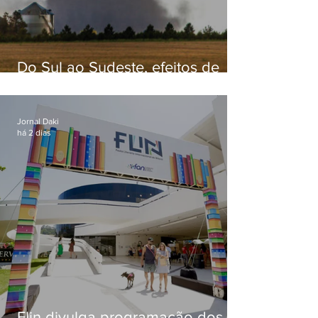
Do Sul ao Sudeste, efeitos de
ciclone-bomba causam
apreensão na população
Jornal Daki
há 2 dias
Flin divulga programação dos