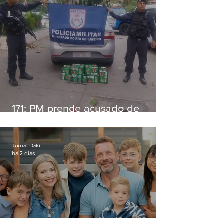
171: PM prende acusado de
estelionato em restaurante de
Niterói
Jornal Daki
há 2 dias