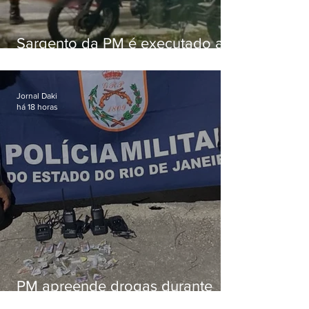
Sargento da PM é executado a
tiros enquanto estava de folga
em Vaz Lobo
Jornal Daki
há 18 horas
PM apreende drogas durante
patrulhamento em Maricá