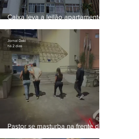
Caixa leva a leilão apartamento
de Eduardo Bolsonaro em
Botafogo
Jornal Daki
há 2 dias
Pastor se masturba na frente de
criança e é preso na Zona Oeste