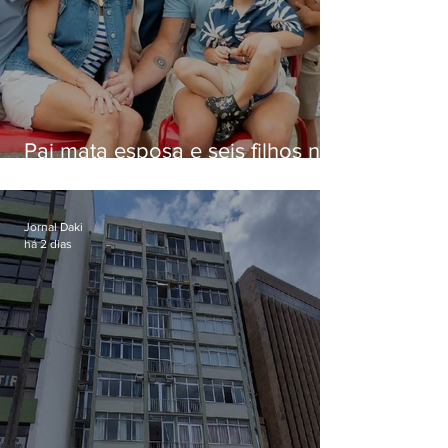
Pai mata esposa e seis filhos nos
EUA e não terá funeral
Jornal Daki
há 2 dias