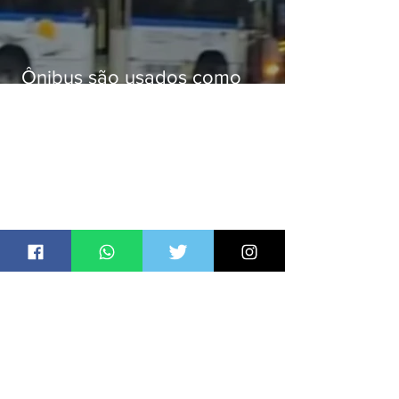
Ônibus são usados como
barricadas durante operação na
Gardênia Azul