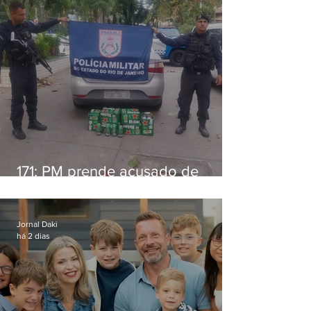
171: PM prende acusado de
estelionato em restaurante de
Niterói
Jornal Daki
há 2 dias