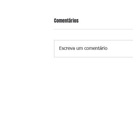
Comentários
Escreva um comentário
Lula sanciona PL que amplia pen
para crimes digitais contra crian