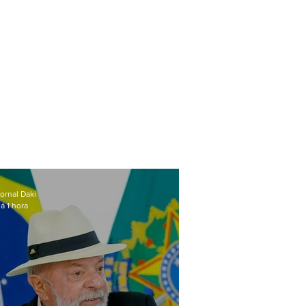
ornal Daki
á 1 hora