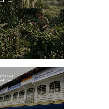
á 4 horas
O jardim que ninguém vê
ornal Daki
á 4 horas