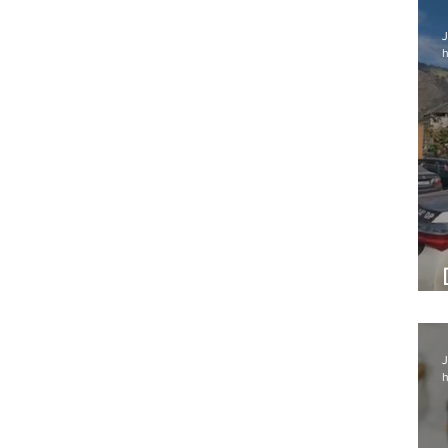
J
h
J
h