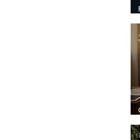
J
h
J