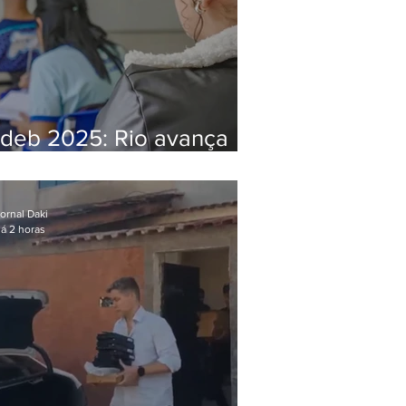
Ideb 2025: Rio avança
nos anos iniciais e fica
acima da média nacional
ornal Daki
á 2 horas