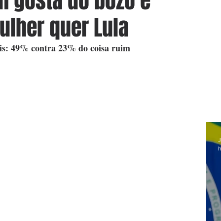
m gosta do bozo é
lher quer Lula
is: 49% contra 23% do coisa ruim
J
h