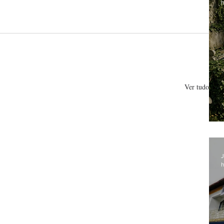
h
Ver tudo
J
h