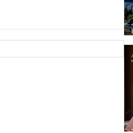
J
h
a
ças