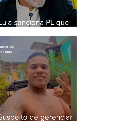
Lula sanciona PL que
amplia pena para crimes
digitais contra crianças
ornal Daki
á 1 hora
Suspeito de gerenciar
tráfico na Lapa é preso