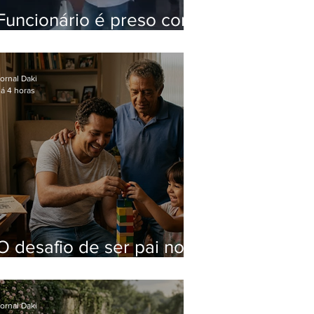
Funcionário é preso com
computadores furtados
do Hospital do Andaraí
ornal Daki
á 4 horas
O desafio de ser pai no
mundo atual
ornal Daki