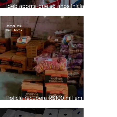
Ideb aponta que só anos iniciais
superam meta nacional da
educação
Jornal Daki
há 15 horas
Polícia recupera R$100 mil em
carga roubada na Baixada
Fluminense