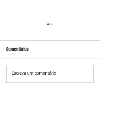
Comentários
Prevenir é melhor
A luz que perman
Escreva um comentário