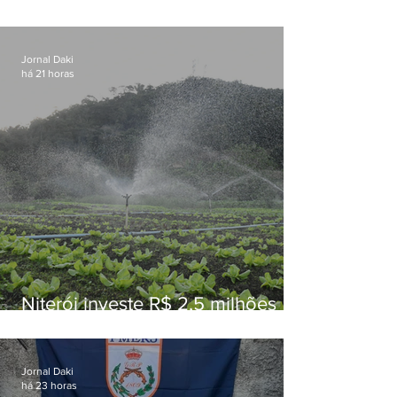
Conceição
Jornal Daki
há 21 horas
Niterói investe R$ 2,5 milhões
em alimentos da agricultura
familiar para merenda escolar
Jornal Daki
há 23 horas