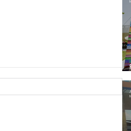
h
J
h
s EUA