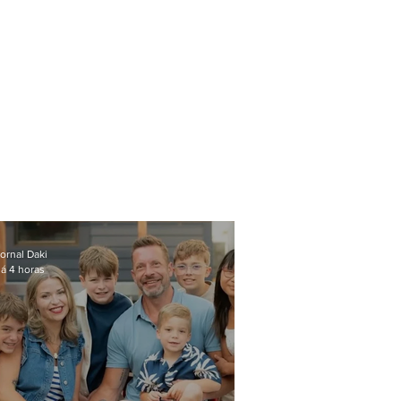
ornal Daki
á 4 horas