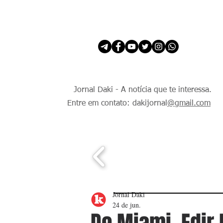
INÍCIO
É Daki. E de todo Mundo.
Jornal Daki - A notícia que te interessa.
Entre em contato: dakijornal
@gmail.com
Jornal Daki
24 de jun.