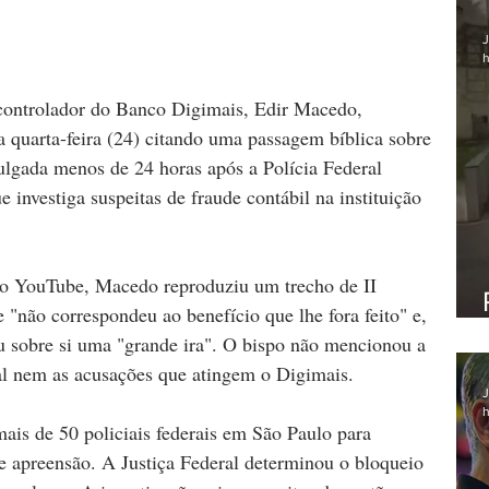
J
h
 controlador do Banco Digimais, Edir Macedo, 
 quarta-feira (24) citando uma passagem bíblica sobre 
ulgada menos de 24 horas após a Polícia Federal 
investiga suspeitas de fraude contábil na instituição 
no YouTube, Macedo reproduziu um trecho de II 
 "não correspondeu ao benefício que lhe fora feito" e, 
aiu sobre si uma "grande ira". O bispo não mencionou a 
ial nem as acusações que atingem o Digimais.
J
h
s de 50 policiais federais em São Paulo para 
 apreensão. A Justiça Federal determinou o bloqueio 