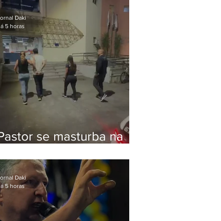
Bolsonaro em Botafogo
ornal Daki
á 5 horas
Pastor se masturba na
frente de criança e é
preso na Zona Oeste
ornal Daki
á 5 horas