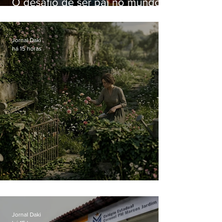
O desafio de ser pai no mundo
atual
Jornal Daki
há 15 horas
O jardim que ninguém vê
Jornal Daki