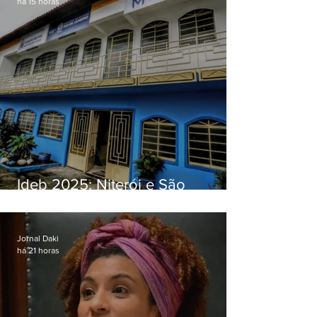
há 15 horas
Ideb 2025: Niterói e São
Gonçalo têm desempenhos
distintos no ensino médio; veja
Jornal Daki
há 21 horas