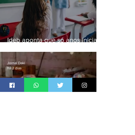
Ideb aponta que só anos iniciais
superam meta nacional da
educação
Jornal Daki
há 2 dias