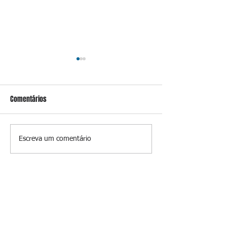
Comentários
Conceição
Prevenir é melhor
Escreva um comentário