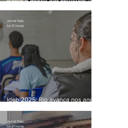
ilegal de animais silvestres em
Bangu
Jornal Daki
há 21 horas
Ideb 2025: Rio avança nos anos
iniciais e fica acima da média
nacional
Jornal Daki
há 21 horas