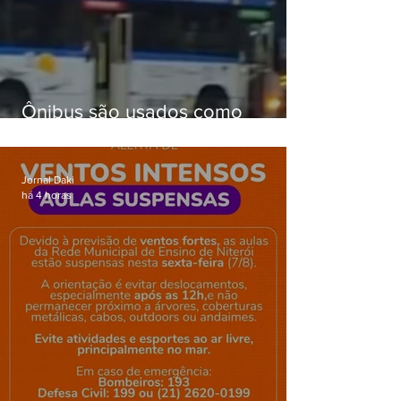
Ônibus são usados como
barricadas durante operação na
Gardênia Azul
Jornal Daki
há 4 horas