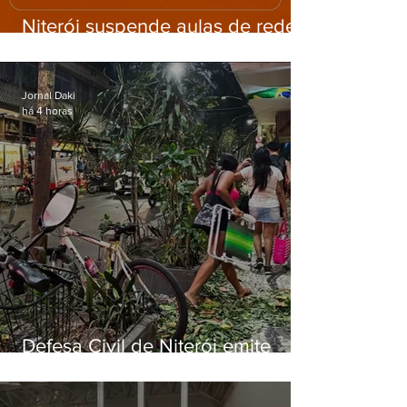
Niterói suspende aulas de rede
municipal por previsão de
ventos fortes nesta sexta (7)
Jornal Daki
há 4 horas
Defesa Civil de Niterói emite
aviso de ventos fortes para esta
sexta-feira (07)