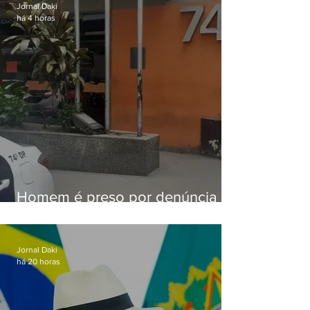
Jornal Daki
há 4 horas
Homem é preso por denúncia
de importunação sexual em
Alcântara
Jornal Daki
há 20 horas