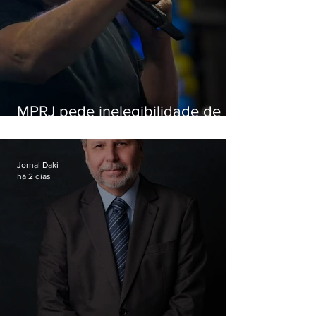
MPRJ pede inelegibilidade de
Garotinho
Jornal Daki
há 2 dias