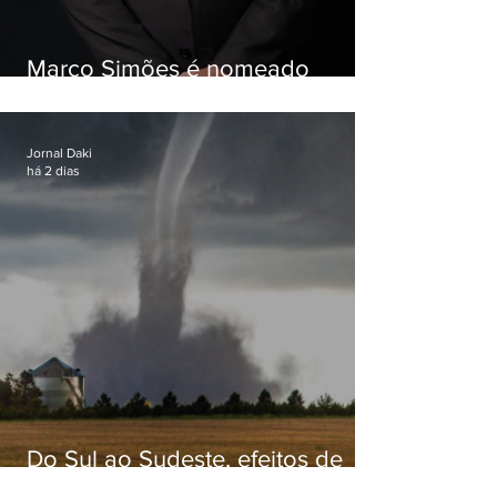
Marco Simões é nomeado
secretário de Estado de Governo
Jornal Daki
há 2 dias
Do Sul ao Sudeste, efeitos de
ciclone-bomba causam