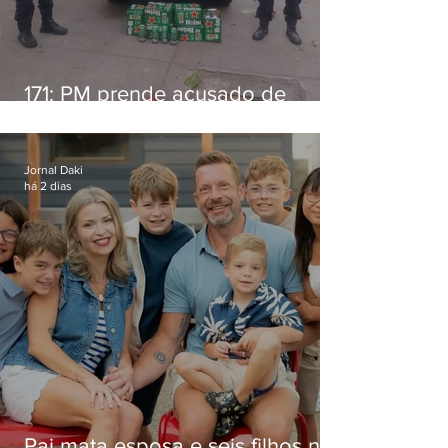
171: PM prende acusado de
estelionato em restaurante de
Niterói
Jornal Daki
há 2 dias
Pai mata esposa e seis filhos nos