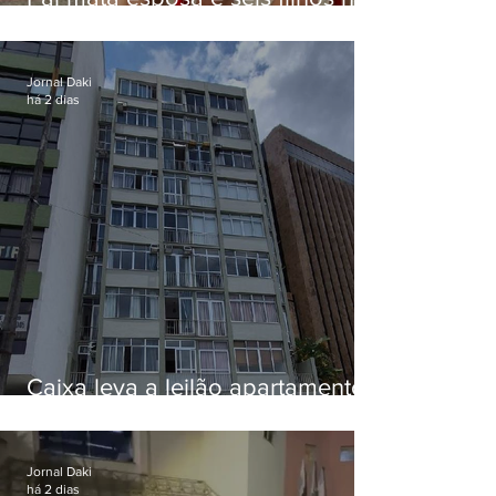
EUA e não terá funeral
Jornal Daki
há 2 dias
Caixa leva a leilão apartamento
de Eduardo Bolsonaro em
Botafogo
Jornal Daki
há 2 dias