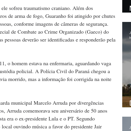
ele sofreu traumatismo craniano. Além dos 
aros de arma de fogo, Guaranho foi atingido por chutes 
ssoas, conforme imagens de câmeras de segurança. 
ecial de Combate ao Crime Organizado (Gaeco) do 
J
h
s pessoas deverão ser identificadas e responderão pela 
 11, o homem estava na enfermaria, aguardando vaga 
ustódia policial. A Polícia Civil do Paraná chegou a 
ia morrido, mas a informação foi corrigida na noite 
uarda municipal Marcelo Arruda por divergências 
os, Arruda comemorava seu aniversário de 50 anos 
sta era o ex-presidente Lula e o PT. Segundo  
ocal ouvindo música a favor do presidente Jair 
J