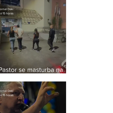
Bolsonaro em Botafogo
ornal Daki
á 15 horas
Pastor se masturba na
frente de criança e é
preso na Zona Oeste
ornal Daki
á 15 horas