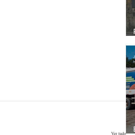
J
h
Ver tudo