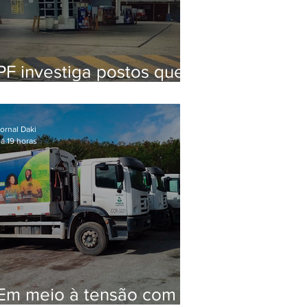
PF investiga postos que
usaram licença falsa com
assinatura de secretário
morto em 2020
ornal Daki
á 19 horas
Em meio à tensão com