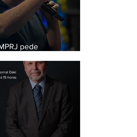
MPRJ pede
inelegibilidade de
Garotinho
ornal Daki
á 15 horas