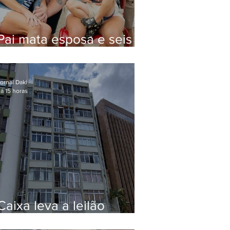
Pai mata esposa e seis
filhos nos EUA e não terá
funeral
ornal Daki
á 15 horas
Caixa leva a leilão
apartamento de Eduardo