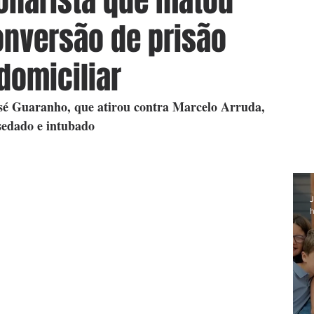
onarista que matou
onversão de prisão
domiciliar
osé Guaranho, que atirou contra Marcelo Arruda, 
sedado e intubado
J
h