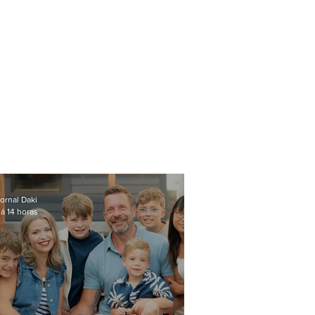
ornal Daki
á 14 horas