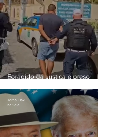
Foragido da Justiça é preso
durante abordagem da PM na
RJ-106, em Maricá
Jornal Daki
há 1 dia