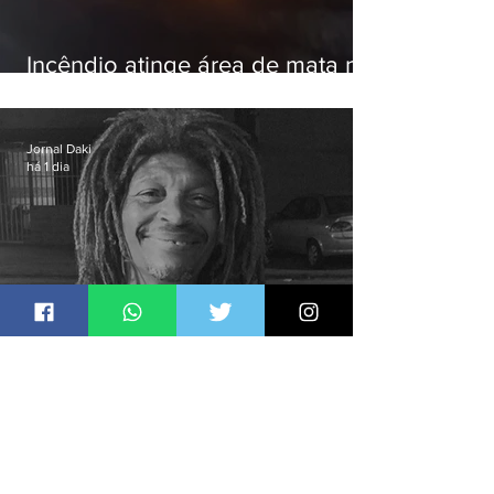
Incêndio atinge área de mata na
Serra do Vulcão, em Nova
Iguaçu
Jornal Daki
há 1 dia
Justiça ouve testemunhas em
caso de homem morto por