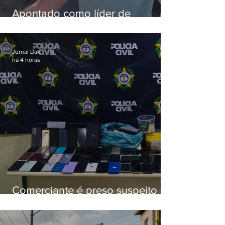
Apontado como líder de
esquema de golpes contra
aposentados é preso
Jornal Daki
há 4 horas
Comerciante é preso suspeito de
manter celulares roubados em
loja