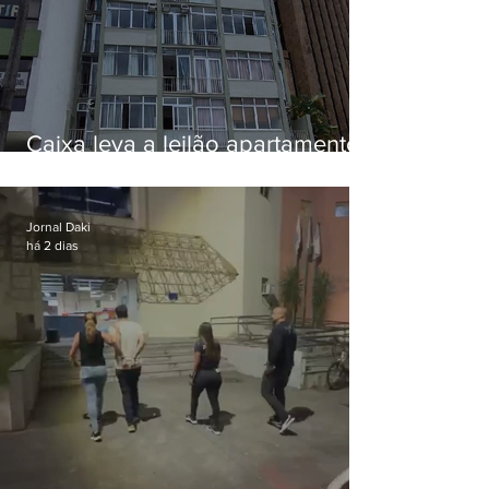
Caixa leva a leilão apartamento
de Eduardo Bolsonaro em
Botafogo
Jornal Daki
há 2 dias