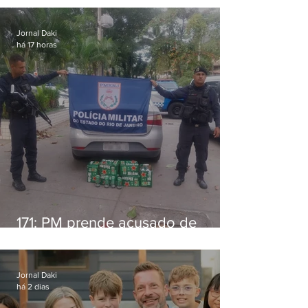
Jornal Daki
há 17 horas
171: PM prende acusado de
estelionato em restaurante de
Niterói
Jornal Daki
há 2 dias