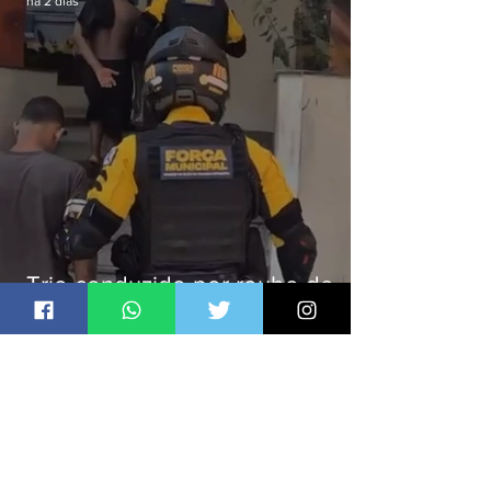
há 2 dias
Trio conduzido por roubo de
celular no Méier acumula 37
passagens
Jornal Daki
há 2 dias