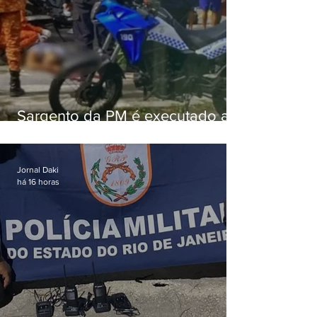
Sargento da PM é executado a
tiros enquanto estava de folga
em Vaz Lobo
Jornal Daki
há 16 horas