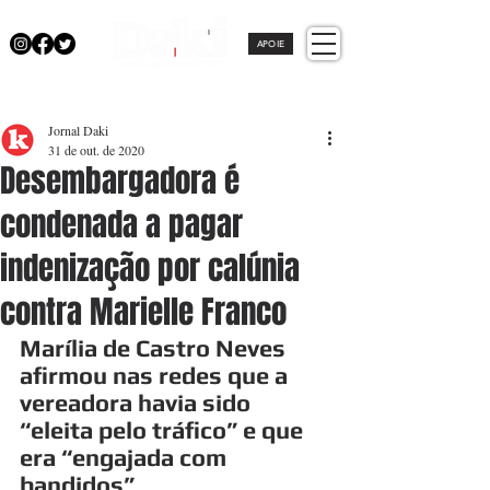
APOIE
Jornal Daki
31 de out. de 2020
Desembargadora é
condenada a pagar
indenização por calúnia
contra Marielle Franco
Marília de Castro Neves 
afirmou nas redes que a 
vereadora havia sido 
“eleita pelo tráfico” e que 
era “engajada com 
bandidos”