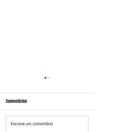
Comentários
Caixa leva a leilão
Do Sul ao Sudeste,
Escreva um comentário