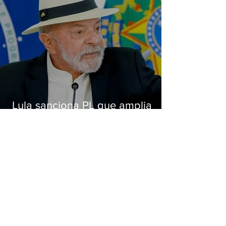
Lula sanciona PL que amplia
pena para crimes digitais contra
crianças