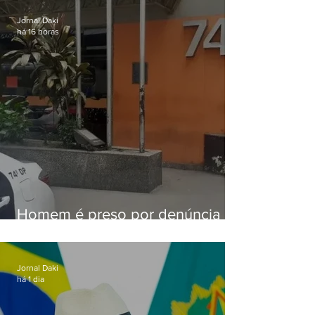
Jornal Daki
há 16 horas
Homem é preso por denúncia
de importunação sexual em
Alcântara
Jornal Daki
há 1 dia