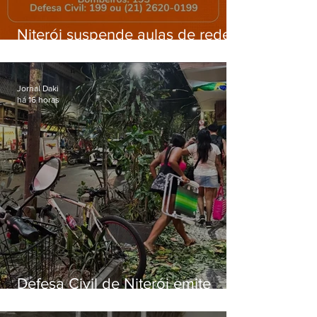
Niterói suspende aulas de rede
municipal por previsão de
ventos fortes nesta sexta (7)
Jornal Daki
há 16 horas
Defesa Civil de Niterói emite
aviso de ventos fortes para esta
sexta-feira (07)