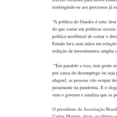
restringindo-se aos processos já
“A política do Guedes é esta: tir
do que cortar em políticas sociais
política neoliberal de cortar o di
Estado lava suas mãos em relação 
redução de investimentos amplia o
 “Em paralelo a isso, tem gente sendo despejada, seja por falta de pagamento de aluguel 
por causa do desemprego ou seja 
aluguel, as pessoas vão ocupar ár
justamente na pandemia. E o slog
vem o governo e sinaliza que as pe
O presidente da Associação Brasil
Carlos Martins, disse, na última s