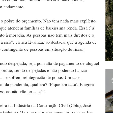
h
 em andamento.
ar o pobre do orçamento. Não tem nada mais explícito 
 que atendem famílias de baixíssima renda. Essa é a 
reito à moradia. As pessoas não têm mais direitos e o 
a isso”, critica Evaniza, ao destacar que a agenda de 
 contingente de pessoas em situação de risco.
porque, sendo despejadas e não podendo bancar 
eas e sofrem reintegração de posse. Um caos, 
J
h
an da pandemia, qual era? ‘Fique em casa’. E agora 
ssoas não vão ter casa’”.
eira da Indústria da Construção Civil (Cbic), José 
exta-feira (23), que o corte orçamentário nas verbas 