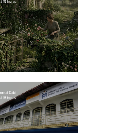
á 15 horas
O jardim que ninguém vê
ornal Daki
á 15 horas