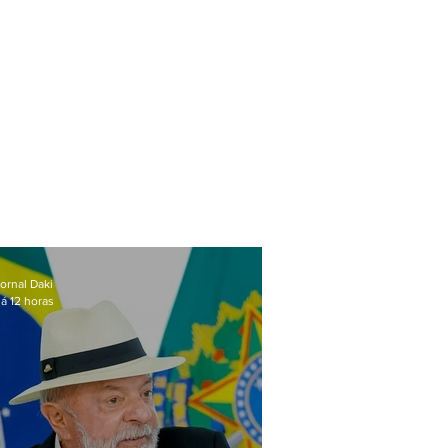
ornal Daki
á 12 horas