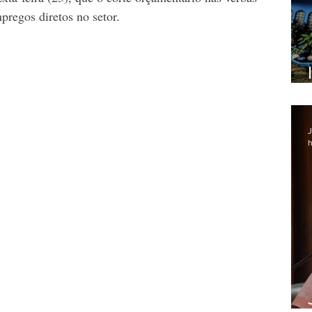
regos diretos no setor.
J
h