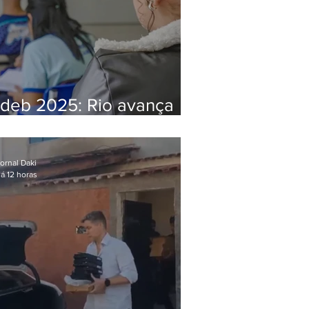
Ideb 2025: Rio avança
nos anos iniciais e fica
acima da média nacional
ornal Daki
á 12 horas