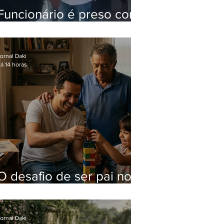
Funcionário é preso com
computadores furtados
do Hospital do Andaraí
ornal Daki
á 14 horas
O desafio de ser pai no
mundo atual
ornal Daki