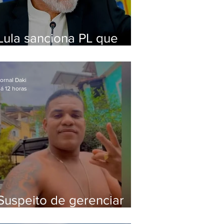
Lula sanciona PL que
amplia pena para crimes
digitais contra crianças
ornal Daki
á 12 horas
Suspeito de gerenciar
tráfico na Lapa é preso