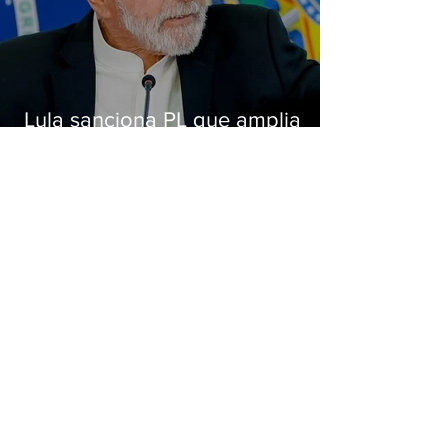
Lula sanciona PL que amplia
pena para crimes digitais contra
crianças