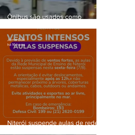
Ônibus são usados como
barricadas durante operação na
Gardênia Azul
Jornal Daki
há 16 horas
Niterói suspende aulas de rede
municipal por previsão de