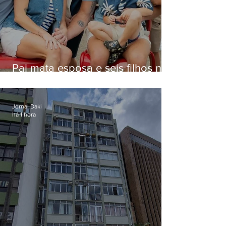
Pai mata esposa e seis filhos nos
EUA e não terá funeral
Jornal Daki
há 1 hora