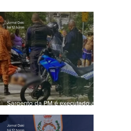
Jornal Daki
há 12 horas
Sargento da PM é executado a
tiros enquanto estava de folga
em Vaz Lobo
Jornal Daki
há 12 horas