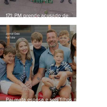
171: PM prende acusado de
estelionato em restaurante de
Niterói
Jornal Daki
há 1 dia
Pai mata esposa e seis filhos nos
EUA e não terá funeral