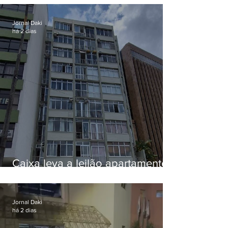
Jornal Daki
há 2 dias
Caixa leva a leilão apartamento
de Eduardo Bolsonaro em
Botafogo
Jornal Daki
há 2 dias