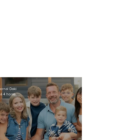
ornal Daki
á 4 horas