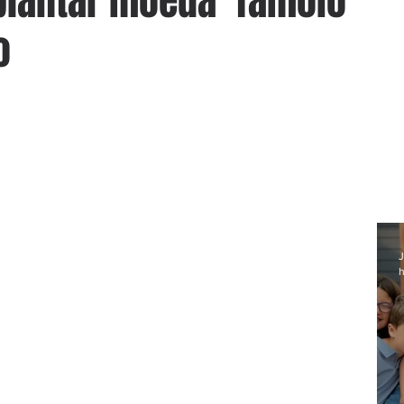
lantar moeda 'Tamoio'
o
J
h