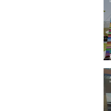
h
J
h