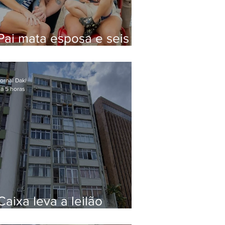
Pai mata esposa e seis
filhos nos EUA e não terá
funeral
ornal Daki
á 5 horas
Caixa leva a leilão
apartamento de Eduardo