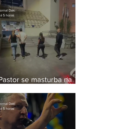
Bolsonaro em Botafogo
ornal Daki
á 5 horas
Pastor se masturba na
frente de criança e é
preso na Zona Oeste
ornal Daki
á 5 horas