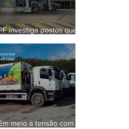
PF investiga postos que
usaram licença falsa com
assinatura de secretário
morto em 2020
ornal Daki
á 9 horas
Em meio à tensão com