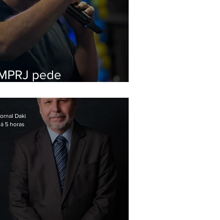
MPRJ pede
inelegibilidade de
Garotinho
ornal Daki
á 5 horas