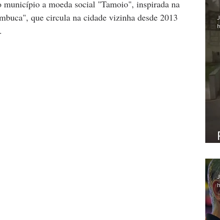
o município a moeda social "Tamoio", inspirada na 
buca", que circula na cidade vizinha desde 2013 
J
h
.
J
h