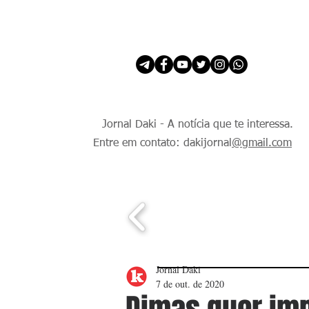
INÍCIO
É Daki. E de todo Mundo.
Jornal Daki - A notícia que te interessa.
Entre em contato: dakijornal
@gmail.com
Jornal Daki
7 de out. de 2020