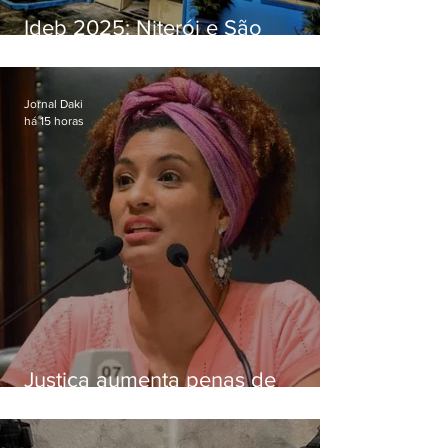
Ideb 2025: Niterói e São
Gonçalo têm desempenhos
distintos no ensino médio; veja
Jornal Daki
há 15 horas
Justiça aumenta penas de
Ronnie Lessa e Élcio Queiroz
pelo assassinato de Marielle