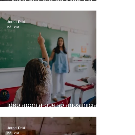
especializada em roubos a
residências de luxo no Rio
Jornal Daki
há 1 dia
Ideb aponta que só anos iniciais
superam meta nacional da
educação
Jornal Daki
há 1 dia