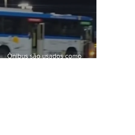
Ônibus são usados como
barricadas durante operação na
Gardênia Azul