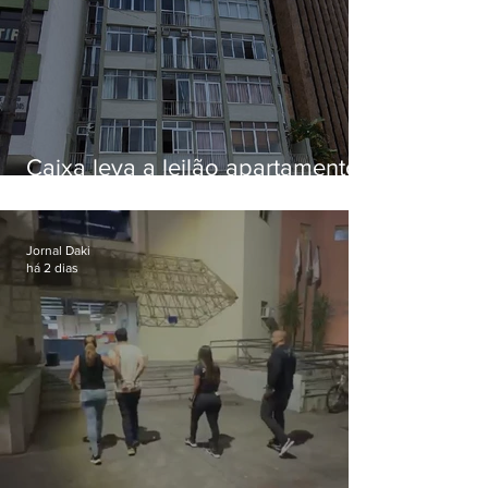
Caixa leva a leilão apartamento
de Eduardo Bolsonaro em
Botafogo
Jornal Daki
há 2 dias