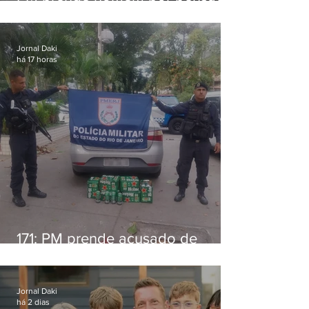
alimentícia em Niterói
Jornal Daki
há 17 horas
171: PM prende acusado de
estelionato em restaurante de
Niterói
Jornal Daki
há 2 dias