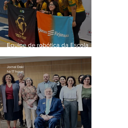
Equipe de robótica da Escola
Firjan Sesi São Gonçalo vence
prêmio internacional nos EUA
Jornal Daki
há 17 horas