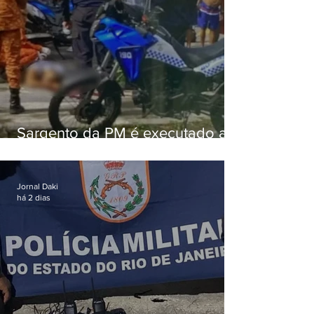
Sargento da PM é executado a
tiros enquanto estava de folga
em Vaz Lobo
Jornal Daki
há 2 dias