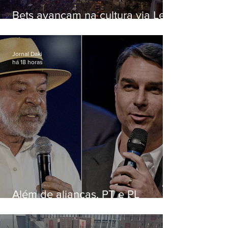
Bets avançam na cultura via Lei
Rouanet e criam dilema para
artistas
Jornal Daki
há 18 horas
Além de alianças, PT e PL
apostam em chapas puras para
ancorar disputa nacional nos