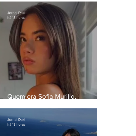
da Band
Jornal Daki
há 18 horas
Quem era Sofia Murillo,
influenciadora de 17 anos morta
em queda de helicóptero no Rio
Jornal Daki
há 18 horas