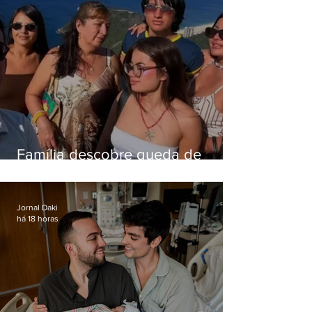
Família descobre queda de
helicóptero pela internet
enquanto aguardava segundo
voo
Jornal Daki
há 18 horas