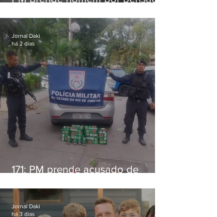
alimentícia em Niterói
Jornal Daki
há 2 dias
171: PM prende acusado de
estelionato em restaurante de
Niterói
Jornal Daki
há 3 dias