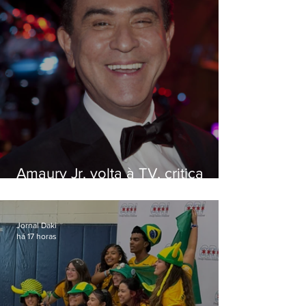
Amaury Jr. volta à TV, critica
'jabá' e diz que as pessoas
viraram colunistas de si mesmas
Jornal Daki
há 17 horas