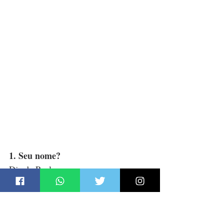
1. Seu nome?
Dja de Paula 
2. O que te move na arte?
A vida. O ser. O Estar. Nada faz 
sentido sem a arte. 