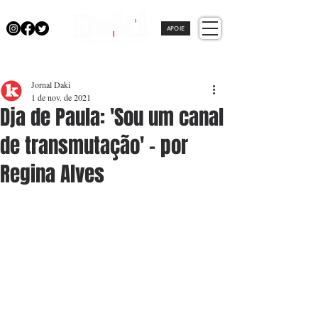
APOIE
Jornal Daki
1 de nov. de 2021
Dja de Paula: 'Sou um canal
de transmutação' - por
Regina Alves