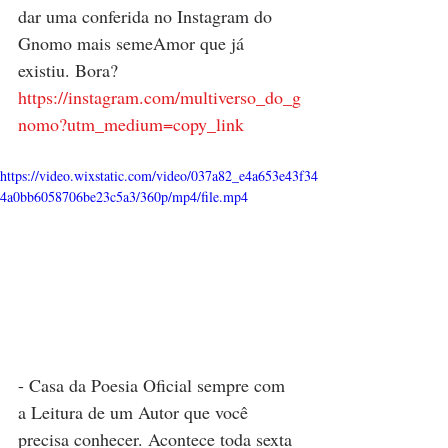
dar uma conferida no Instagram do 
Gnomo mais semeAmor que já 
existiu. Bora?
https://instagram.com/multiverso_do_g
nomo?utm_medium=copy_link
https://video.wixstatic.com/video/037a82_e4a653e43f34
4a0bb6058706be23c5a3/360p/mp4/file.mp4
- Casa da Poesia Oficial sempre com 
a Leitura de um Autor que você 
precisa conhecer. Acontece toda sexta 