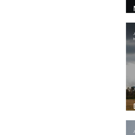
J
h
J