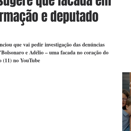
sugere que facada em
armação e deputado
iou que vai pedir investigação das denúncias 
Bolsonaro e Adélio – uma facada no coração do 
do (11) no YouTube
J
h