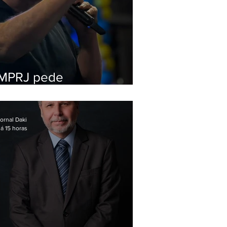
MPRJ pede
inelegibilidade de
Garotinho
ornal Daki
á 15 horas