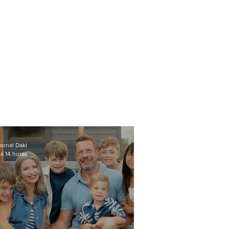
ornal Daki
á 14 horas