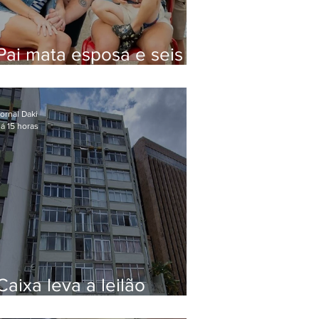
Pai mata esposa e seis
filhos nos EUA e não terá
funeral
ornal Daki
á 15 horas
Caixa leva a leilão
apartamento de Eduardo