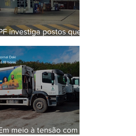
PF investiga postos que
usaram licença falsa com
assinatura de secretário
morto em 2020
ornal Daki
á 18 horas
Em meio à tensão com