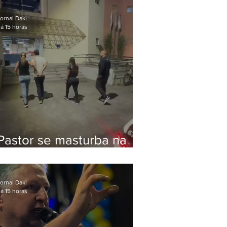
Bolsonaro em Botafogo
ornal Daki
á 15 horas
Pastor se masturba na
frente de criança e é
preso na Zona Oeste
ornal Daki
á 15 horas