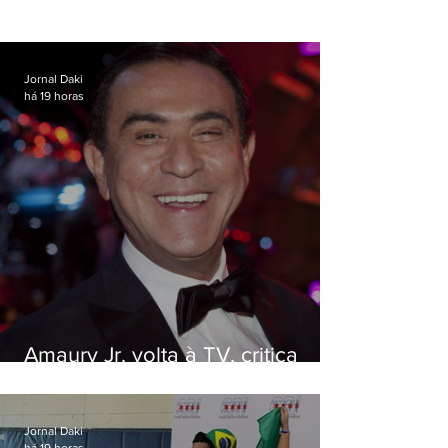
Jornal Daki
há 19 horas
Amaury Jr. volta à TV, critica
'jabá' e diz que as pessoas
viraram colunistas de si mesmas
Jornal Daki
há 19 horas