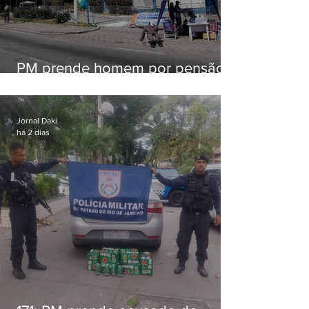
PM prende homem por pensão
alimentícia em Niterói
Jornal Daki
há 2 dias