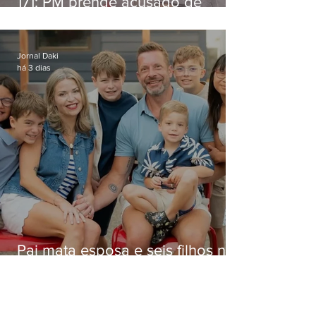
171: PM prende acusado de
estelionato em restaurante de
Niterói
Jornal Daki
há 3 dias
Pai mata esposa e seis filhos nos
EUA e não terá funeral