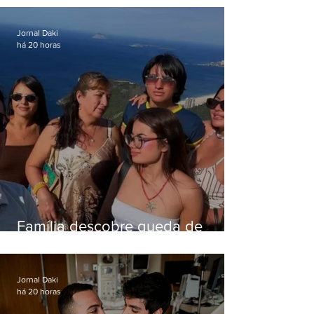
em queda de helicóptero no Rio
Jornal Daki
há 20 horas
Família descobre queda de
helicóptero pela internet
enquanto aguardava segundo
voo
Jornal Daki
há 20 horas