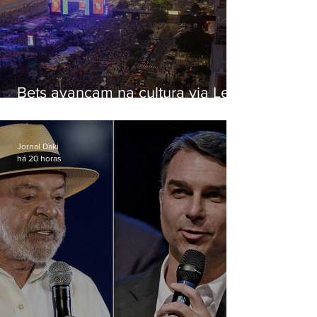
Bets avançam na cultura via Lei
Rouanet e criam dilema para
artistas
Jornal Daki
há 20 horas