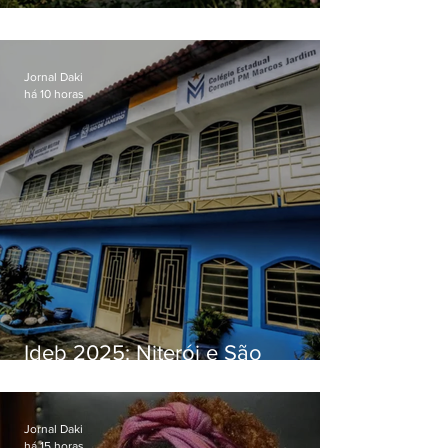
O jardim que ninguém vê
Jornal Daki
há 10 horas
Ideb 2025: Niterói e São
Gonçalo têm desempenhos
distintos no ensino médio; veja
Jornal Daki
há 15 horas