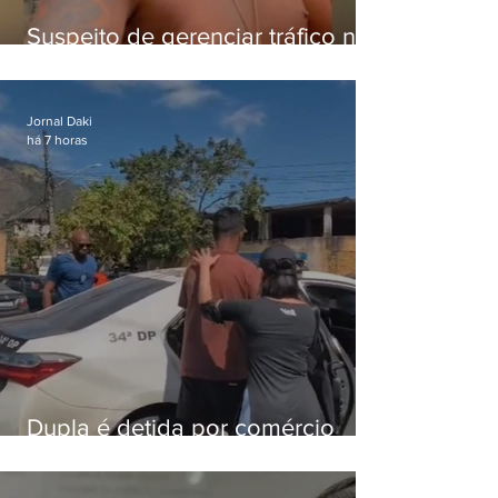
Suspeito de gerenciar tráfico na
Lapa é preso após meses
foragido
Jornal Daki
há 7 horas
Dupla é detida por comércio
ilegal de animais silvestres em
Bangu