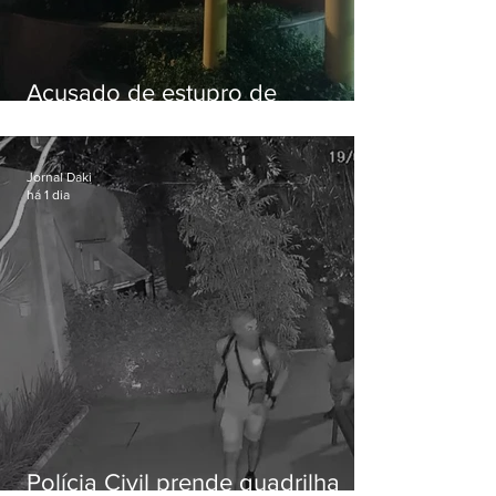
Acusado de estupro de
vulnerável é preso em Maricá
Jornal Daki
há 1 dia
Polícia Civil prende quadrilha