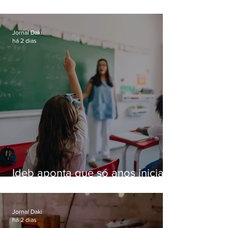
especializada em roubos a
residências de luxo no Rio
Jornal Daki
há 2 dias
Ideb aponta que só anos iniciais
superam meta nacional da
educação
Jornal Daki
há 2 dias