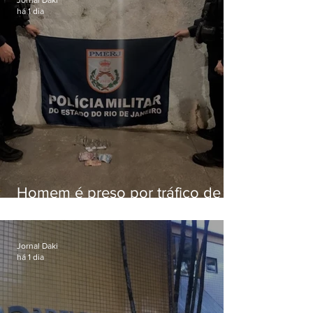
há 1 dia
Homem é preso por tráfico de
drogas em Niterói
Jornal Daki
há 1 dia