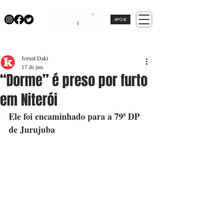
APOIE
Jornal Daki
17 de jun.
“Dorme” é preso por furto
em Niterói
Ele foi encaminhado para a 79ª DP 
de Jurujuba