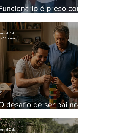
Funcionário é preso com
computadores furtados
do Hospital do Andaraí
ornal Daki
á 17 horas
O desafio de ser pai no
mundo atual
ornal Daki