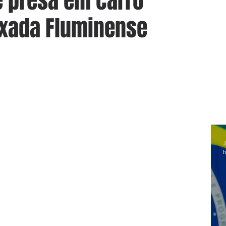
 presa em carro
ixada Fluminense
J
h