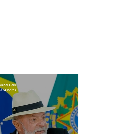
ornal Daki
á 14 horas