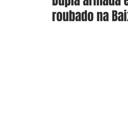
Dupla armada é
roubado na Ba