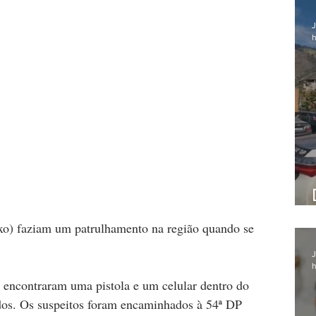
J
h
o) faziam um patrulhamento na região quando se 
J
h
 encontraram uma pistola e um celular dentro do 
idos. Os suspeitos foram encaminhados à 54ª DP 