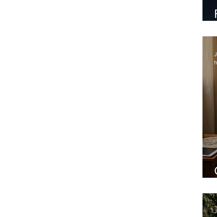
J
h
J