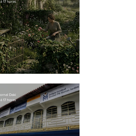
á 17 horas
O jardim que ninguém vê
ornal Daki
á 17 horas