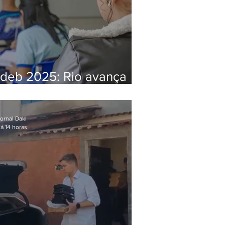
Ideb 2025: Rio avança
nos anos iniciais e fica
acima da média nacional
ornal Daki
á 14 horas