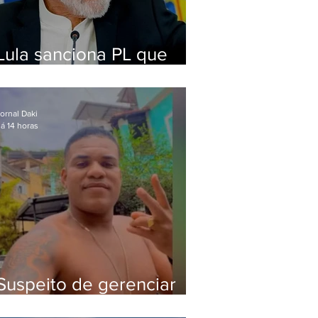
Lula sanciona PL que
amplia pena para crimes
digitais contra crianças
ornal Daki
á 14 horas
Suspeito de gerenciar
tráfico na Lapa é preso