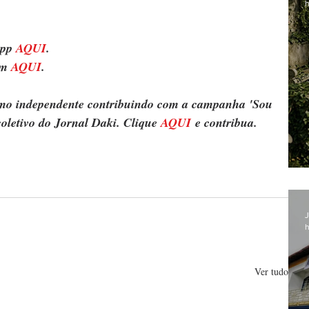
h
pp 
AQUI
.
m 
AQUI
.
ismo independente contribuindo com a campanha 'Sou 
oletivo do Jornal Daki. Clique 
AQUI
 e contribua.
J
h
Ver tudo