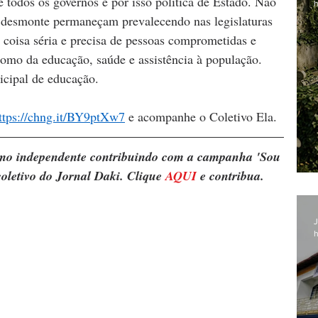
 todos os governos e por isso política de Estado. Não 
h
 desmonte permaneçam prevalecendo nas legislaturas 
é coisa séria e precisa de pessoas comprometidas e 
omo da educação, saúde e assistência à população. 
cipal de educação.
ttps://chng.it/BY9ptXw7
 e acompanhe o Coletivo Ela.
ismo independente contribuindo com a campanha 'Sou 
oletivo do Jornal Daki. Clique 
AQUI
 e contribua.
J
h