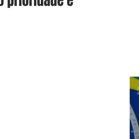
 prioridade e
J
h