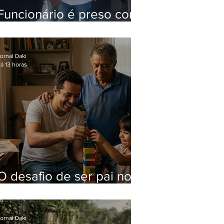
Funcionário é preso com
computadores furtados
do Hospital do Andaraí
ornal Daki
á 13 horas
O desafio de ser pai no
mundo atual
ornal Daki