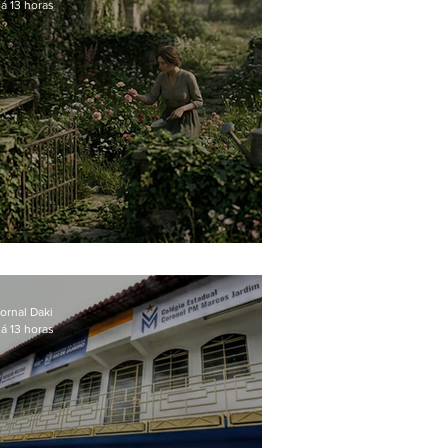
á 13 horas
O jardim que ninguém vê
ornal Daki
á 13 horas