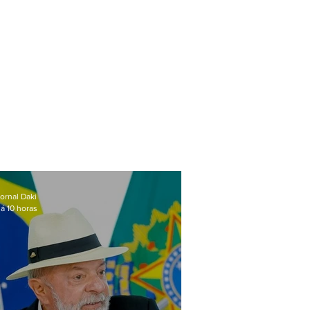
ornal Daki
á 10 horas