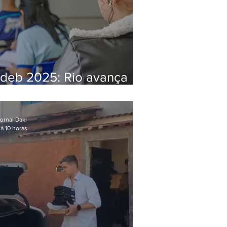
Ideb 2025: Rio avança
nos anos iniciais e fica
acima da média nacional
ornal Daki
á 10 horas