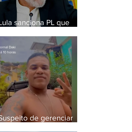
Lula sanciona PL que
amplia pena para crimes
digitais contra crianças
ornal Daki
á 10 horas
Suspeito de gerenciar
tráfico na Lapa é preso