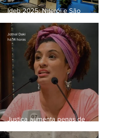
Ideb 2025: Niterói e São
Gonçalo têm desempenhos
distintos no ensino médio; veja
Jornal Daki
há 14 horas
Justiça aumenta penas de
Ronnie Lessa e Élcio Queiroz
pelo assassinato de Marielle