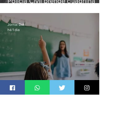
Polícia Civil prende quadrilha
especializada em roubos a
residências de luxo no Rio
Jornal Daki
há 1 dia
Ideb aponta que só anos iniciais
superam meta nacional da
educação
Jornal Daki
há 1 dia