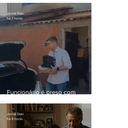
nacional
Jornal Daki
há 7 horas
Funcionário é preso com
computadores furtados do
Hospital do Andaraí
Jornal Daki
há 9 horas