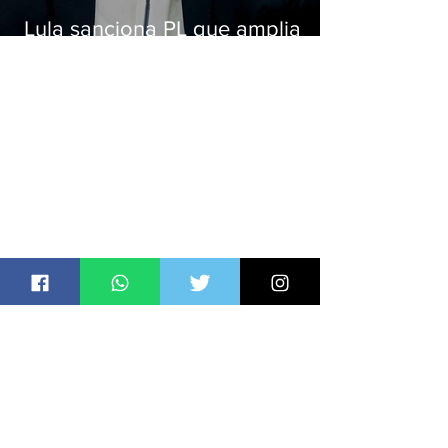
Lula sanciona PL que amplia
pena para crimes digitais contra
crianças