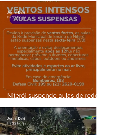
Gardênia Azul
Jornal Daki
há 23 horas
Niterói suspende aulas de rede
municipal por previsão de
ventos fortes nesta sexta (7)
Jornal Daki
há 23 horas