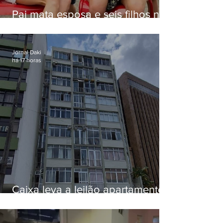
Pai mata esposa e seis filhos nos
EUA e não terá funeral
Jornal Daki
há 17 horas
Caixa leva a leilão apartamento
de Eduardo Bolsonaro em
Botafogo