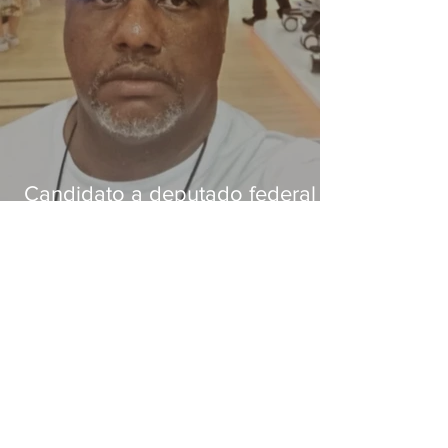
Candidato a deputado federal é
baleado e morre na Baixada