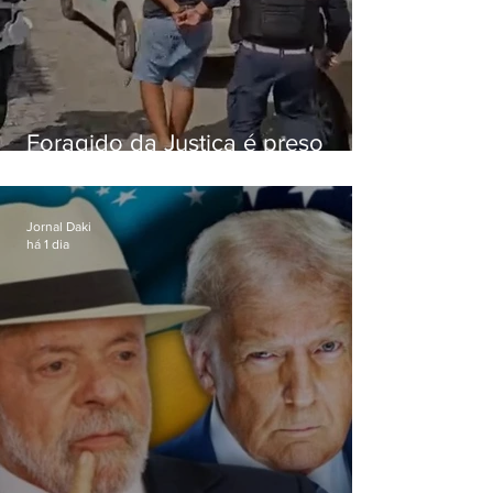
Foragido da Justiça é preso
durante abordagem da PM na
RJ-106, em Maricá
Jornal Daki
há 1 dia