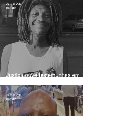
Jornal Daki
há 1 dia
Justiça ouve testemunhas em
caso de homem morto por
dívida de R$ 25
Jornal Daki
há 1 dia