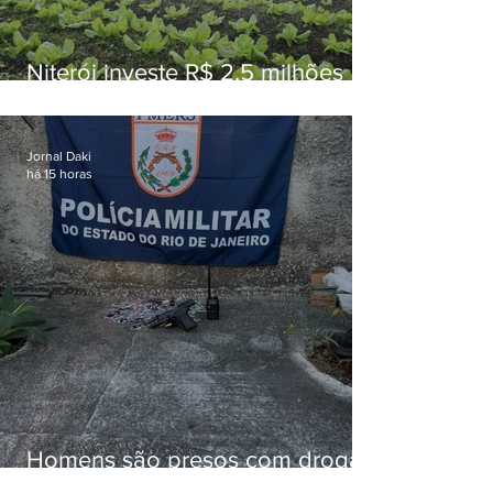
Niterói investe R$ 2,5 milhões
em alimentos da agricultura
familiar para merenda escolar
Jornal Daki
há 15 horas
Homens são presos com drogas
e arma de fogo no Brejal