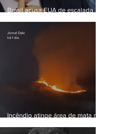
Brasil acusa EUA de escalada
hostil após revogar visto de
embaixadora
Jornal Daki
há 1 dia
Incêndio atinge área de mata na
Serra do Vulcão, em Nova
Iguaçu