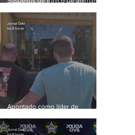
Suspeitos de tráfico de animais
silvestres são presos com 50
aves
Jornal Daki
há 8 horas
Apontado como líder de
esquema de golpes contra
aposentados é preso
Jornal Daki
há 8 horas