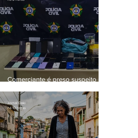
Comerciante é preso suspeito de
manter celulares roubados em
loja
Jornal Daki
há 10 horas