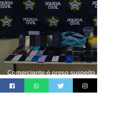
Comerciante é preso suspeito de
manter celulares roubados em
loja
Jornal Daki
há 1 dia