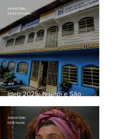
Jornal Daki
há 42 minutos
Ideb 2025: Niterói e São
Gonçalo têm desempenhos
distintos no ensino médio; veja
Jornal Daki
há 6 horas