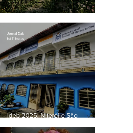
O jardim que ninguém vê
Jornal Daki
há 11 horas
Ideb 2025: Niterói e São
Gonçalo têm desempenhos
distintos no ensino médio; veja