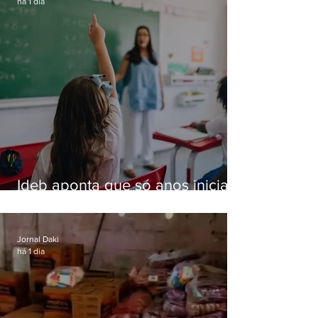
há 1 dia
Ideb aponta que só anos iniciais
superam meta nacional da
educação
Jornal Daki
há 1 dia