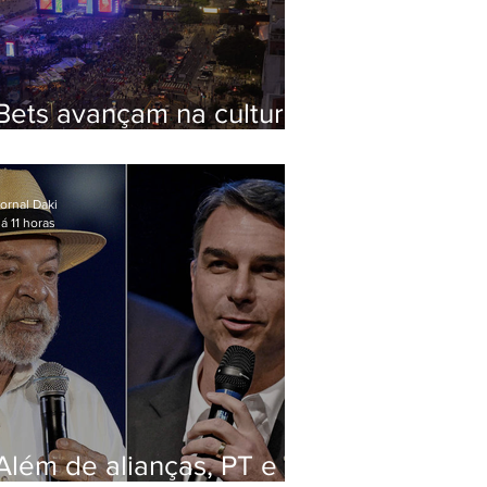
Bets avançam na cultura
via Lei Rouanet e criam
dilema para artistas
ornal Daki
á 11 horas
Além de alianças, PT e