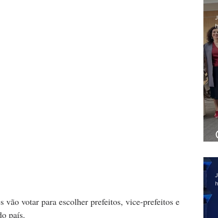
J
h
J
h
s vão votar para escolher prefeitos, vice-prefeitos e 
o país.