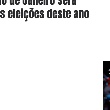
io de Janeiro será
s eleições deste ano
J
h