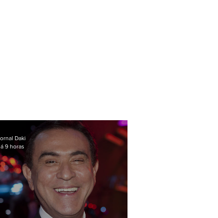
ornal Daki
á 9 horas