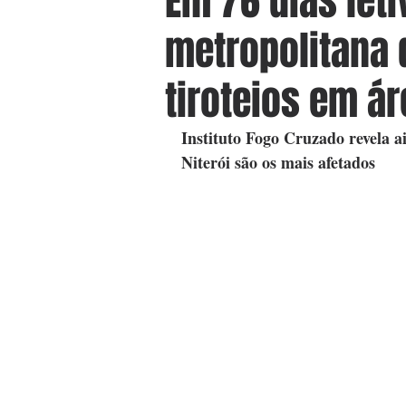
Em 76 dias leti
metropolitana 
tiroteios em á
Instituto Fogo Cruzado revela a
Niterói são os mais afetados