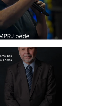
MPRJ pede
inelegibilidade de
Garotinho
ornal Daki
á 4 horas