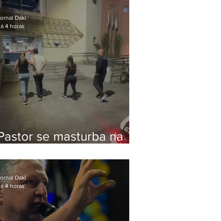
Bolsonaro em Botafogo
ornal Daki
á 4 horas
Pastor se masturba na
frente de criança e é
preso na Zona Oeste
ornal Daki
á 4 horas