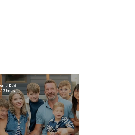
ornal Daki
á 3 horas